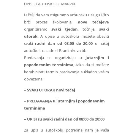
UPISI U AUTOŠKOLU MARVIX
U želji da vam osiguramo vrhunsku uslugu i što
brži proces školovanja,
nove tečajeve
organiziramo
svaki tjedan
, točnije,
svaki
utorak
. A upise u autoškolu možete obaviti
svaki
radni dan od 08:00 do 20:00
u našoj
autoškoli, na adresi Branimirova bb.
Predavanja se organiziraju u
jutarnjim i
popodnevnim terminima
, tako da si možete
kombinirati termin predavanja sukladno vašim
obvezama.
– SVAKI UTORAK novi tečaj
– PREDAVANJA u jutarnjim i popodnevnim
terminima
– UPISI su svaki radni dan od 08:00 do 20:00
Za upis u autoškolu potrebna nam je vaša