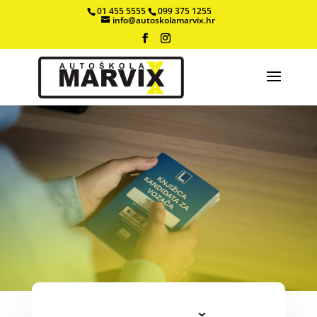
01 455 5555
099 375 1255
info@autoskolamarvix.hr