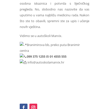
osobna iskaznica i potvrda s liječničkog
pregleda. No, slobodno nas nazovite da vas
uputimo u vama najbližu medicinu rada. Nakon
što ste to obavili, spremni ste za upis i učenje
novih vještina.
Vidimo se u autoškoli Marvix.
Branimirova bb, preko puta Branimir
centra
099 375 1255 ili 01 4555 555
info@autoskolamarvix.hr