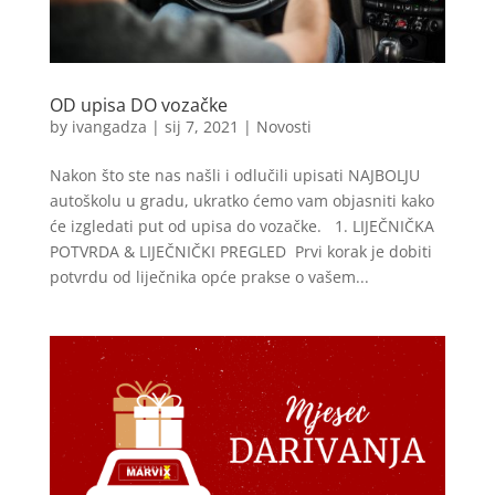
OD upisa DO vozačke
by
ivangadza
|
sij 7, 2021
|
Novosti
Nakon što ste nas našli i odlučili upisati NAJBOLJU
autoškolu u gradu, ukratko ćemo vam objasniti kako
će izgledati put od upisa do vozačke. 1. LIJEČNIČKA
POTVRDA & LIJEČNIČKI PREGLED Prvi korak je dobiti
potvrdu od liječnika opće prakse o vašem...