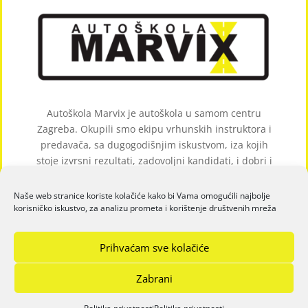
Autoškola Marvix je autoškola u samom centru
Zagreba. Okupili smo ekipu vrhunskih instruktora i
predavača, sa dugogodišnjim iskustvom, iza kojih
stoje izvrsni rezultati, zadovoljni kandidati, i dobri i
sigurni vozači.
Naše web stranice koriste kolačiće kako bi Vama omogućili najbolje
korisničko iskustvo, za analizu prometa i korištenje društvenih mreža
Prihvaćam sve kolačiće
Zabrani
Sva prava pridržana © 2026 Autoškola Marvix -
Stranicu izradio
LUX ITS d.o.o.