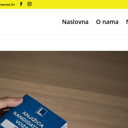
marvix.hr
Naslovna
O nama