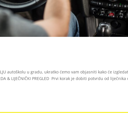
OLJU autoškolu u gradu, ukratko ćemo vam objasniti kako će izgledat
A & LIJEČNIČKI PREGLED Prvi korak je dobiti potvrdu od liječnika