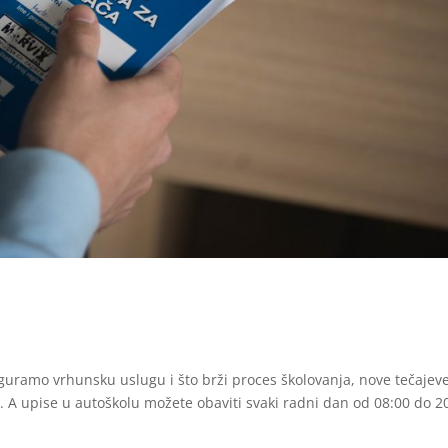
uramo vrhunsku uslugu i što brži proces školovanja, nove tečajev
k. A upise u autoškolu možete obaviti svaki radni dan od 08:00 do 2