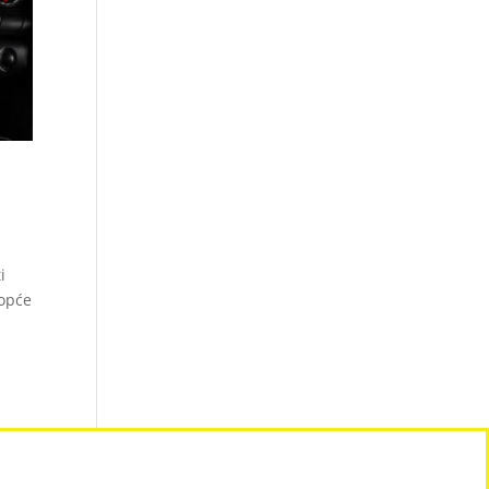
i
 opće