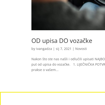
OD upisa DO vozačke
by
ivangadza
|
sij 7, 2021
|
Novosti
Nakon što ste nas našli i odlučili upisati NAJB
put od upisa do vozačke. 1. LIJEČNIČKA POTVRD
prakse o vašem...