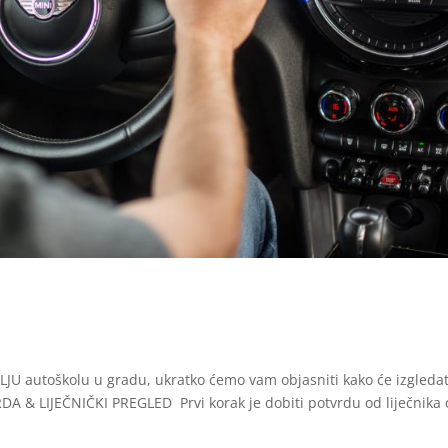
OLJU autoškolu u gradu, ukratko ćemo vam objasniti kako će izgledat
A & LIJEČNIČKI PREGLED Prvi korak je dobiti potvrdu od liječnika