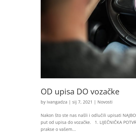
OD upisa DO vozačke
by
ivangadza
|
sij 7, 2021
|
Novosti
Nakon što ste nas našli i odlučili upisati NAJB
put od upisa do vozačke. 1. LIJEČNIČKA POTVRD
prakse o vašem...