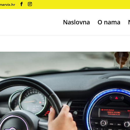
marvix.hr
Naslovna
O nama