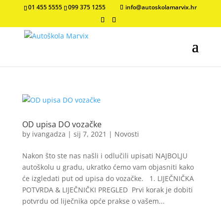
01 455 5555
099 375 1255
info@autoskolamarvix.hr
OD upisa DO vozačke
by
ivangadza
|
sij 7, 2021
|
Novosti
Nakon što ste nas našli i odlučili upisati NAJBOLJU
autoškolu u gradu, ukratko ćemo vam objasniti kako
će izgledati put od upisa do vozačke. 1. LIJEČNIČKA
POTVRDA & LIJEČNIČKI PREGLED Prvi korak je dobiti
potvrdu od liječnika opće prakse o vašem...